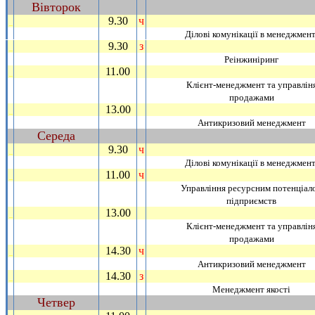
Вiвторок
~
9.30
ч
_
Дiловi комунiкацiї в менеджмент
9.30
з
_
Реiнжинiринг
11.00
_
Клiєнт-менеджмент та управлiн
продажами
13.00
_
Антикризовий менеджмент
Середа
~
9.30
ч
_
Дiловi комунiкацiї в менеджмент
11.00
ч
_
Управлiння ресурсним потенцiал
пiдприємств
13.00
_
Клiєнт-менеджмент та управлiн
продажами
14.30
ч
_
Антикризовий менеджмент
14.30
з
_
Менеджмент якостi
Четвер
~