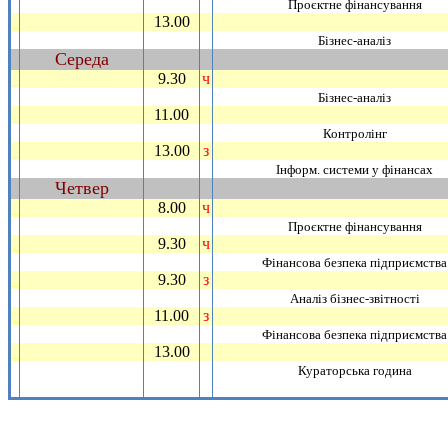
Проєктне фiнансування
13.00
_
Бiзнес-аналiз
Середа
~
9.30
ч
_
Бiзнес-аналiз
11.00
_
Контролiнг
13.00
з
_
Iнформ. системи у фiнансах
Четвер
~
8.00
ч
_
Проєктне фiнансування
9.30
ч
_
Фiнансова безпека пiдприємства
9.30
з
_
Аналiз бiзнес-звiтностi
11.00
з
_
Фiнансова безпека пiдприємства
13.00
_
Кураторська година