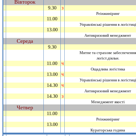
Вiвторок
~
9.30
з
_
Реiнжинiринг
11.00
_
Управлiнськi рiшення в логiстиц
13.00
_
Антикризовий менеджмент
Середа
~
9.30
_
Митне та страхове забеспечення
логiст.дiяльн.
11.00
ч
_
Ощадлива логiстика
13.00
ч
_
Управлiнськi рiшення в логiстиц
14.30
ч
_
Антикризовий менеджмент
14.30
з
_
Менеджмент якостi
Четвер
~
11.00
_
Реiнжинiринг
13.00
_
Кураторська година