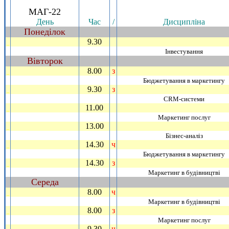
.
МАГ-22
День
Час
/
Дисциплiна
Понедiлок
~
9.30
_
Iнвестування
Вiвторок
~
8.00
з
_
Бюджетування в маркетингу
9.30
з
_
CRM-системи
11.00
_
Маркетинг послуг
13.00
_
Бiзнес-аналiз
14.30
ч
_
Бюджетування в маркетингу
14.30
з
_
Маркетинг в будiвництвi
Середа
~
8.00
ч
_
Маркетинг в будiвництвi
8.00
з
_
Маркетинг послуг
9.30
ч