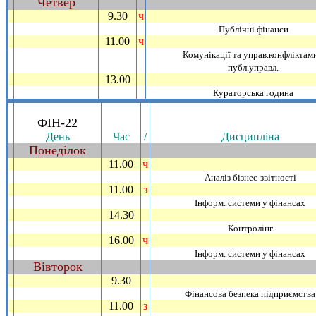
Четвер
~
9.30
ч
_
Публiчнi фiнанси
11.00
ч
_
Комунiкацiї та управ.конфлiктами
публ.управл.
13.00
_
Кураторська година
.
ФIН-22
День
Час
/
Дисциплiна
Понедiлок
~
11.00
ч
_
Аналiз бiзнес-звiтностi
11.00
з
_
Iнформ. системи у фiнансах
14.30
_
Контролiнг
16.00
ч
_
Iнформ. системи у фiнансах
Вiвторок
~
9.30
_
Фiнансова безпека пiдприємства
11.00
з
_