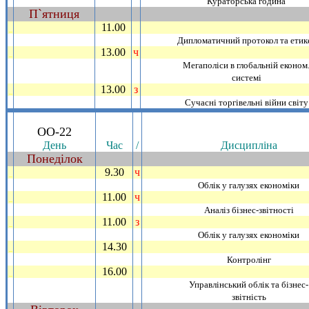
Кураторська година
П`ятниця
~
11.00
_
Дипломатичний протокол та етик
13.00
ч
_
Мегаполiси в глобальнiй економ
системi
13.00
з
_
Сучаснi торгiвельнi вiйни свiту
.
ОО-22
День
Час
/
Дисциплiна
Понедiлок
~
9.30
ч
_
Облiк у галузях економiки
11.00
ч
_
Аналiз бiзнес-звiтностi
11.00
з
_
Облiк у галузях економiки
14.30
_
Контролiнг
16.00
_
Управлiнський облiк та бiзнес-
звiтнiсть