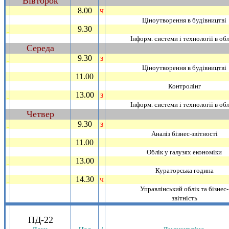
Вiвторок
~
8.00
ч
_
Цiноутворення в будiвництвi
9.30
_
Iнформ. системи i технологiї в об
Середа
~
9.30
з
_
Цiноутворення в будiвництвi
11.00
_
Контролiнг
13.00
з
_
Iнформ. системи i технологiї в об
Четвер
~
9.30
з
_
Аналiз бiзнес-звiтностi
11.00
_
Облiк у галузях економiки
13.00
_
Кураторська година
14.30
ч
_
Управлiнський облiк та бiзнес-
звiтнiсть
.
ПД-22