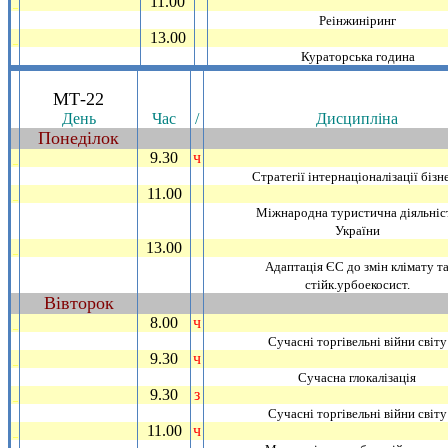
11.00
_
Реiнжинiринг
13.00
_
Кураторська година
.
МТ-22
День
Час
/
Дисциплiна
Понедiлок
~
9.30
ч
_
Стратегiї iнтернацiоналiзацiї бiзн
11.00
_
Мiжнародна туристична дiяльнiс
України
13.00
_
Адаптацiя ЄС до змiн клiмату т
стiйк.урбоекосист.
Вiвторок
~
8.00
ч
_
Сучаснi торгiвельнi вiйни свiту
9.30
ч
_
Сучасна глокалiзацiя
9.30
з
_
Сучаснi торгiвельнi вiйни свiту
11.00
ч
_