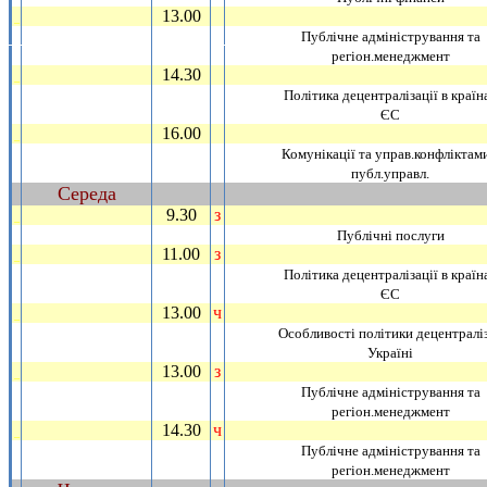
13.00
_
Публiчне адмiнiстрування та
регiон.менеджмент
14.30
_
Полiтика децентралiзацiї в країн
ЄС
16.00
_
Комунiкацiї та управ.конфлiктами
публ.управл.
Середа
~
9.30
з
_
Публiчнi послуги
11.00
з
_
Полiтика децентралiзацiї в країн
ЄС
13.00
ч
_
Особливостi полiтики децентралiз
Українi
13.00
з
_
Публiчне адмiнiстрування та
регiон.менеджмент
14.30
ч
_
Публiчне адмiнiстрування та
регiон.менеджмент