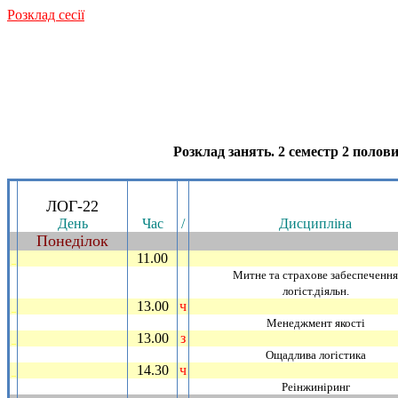
Розклад сесiї
Розклад занять. 2 семестр 2 полови
.
ЛОГ-22
День
Час
/
Дисциплiна
Понедiлок
~
11.00
_
Митне та страхове забеспечення
логiст.дiяльн.
13.00
ч
_
Менеджмент якостi
13.00
з
_
Ощадлива логiстика
14.30
ч
_
Реiнжинiринг