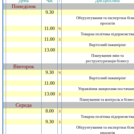
День
Час
/
Дисциплiна
Понедiлок
~
9.30
_
Обгрунтування та експертиза бiзн
проєктiв
11.00
ч
_
Товарна полiтика пiдприємства
11.00
з
_
Вартiсний iнжинiрiнг
13.00
_
Планування змiн та
реструктуризацiя бiзнесу
Вiвторок
~
9.30
ч
_
Вартiсний iнжинiрiнг
11.00
_
Управлiння ланцюгами постачан
13.00
з
_
Планування та контроль в бiзнес
Середа
~
8.00
з
_
Товарна полiтика пiдприємства
9.30
з
_
Обгрунтування та експертиза бiзн
проєктiв