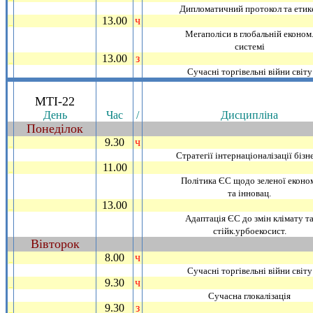
Дипломатичний протокол та етик
13.00
ч
_
Мегаполiси в глобальнiй економ
системi
13.00
з
_
Сучаснi торгiвельнi вiйни свiту
.
МТI-22
День
Час
/
Дисциплiна
Понедiлок
~
9.30
ч
_
Стратегiї iнтернацiоналiзацiї бiзн
11.00
_
Полiтика ЄС щодо зеленої еконо
та iнновац.
13.00
_
Адаптацiя ЄС до змiн клiмату т
стiйк.урбоекосист.
Вiвторок
~
8.00
ч
_
Сучаснi торгiвельнi вiйни свiту
9.30
ч
_
Сучасна глокалiзацiя
9.30
з
_