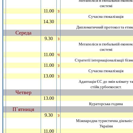
Мегаполiси в глобальнiй економ
системi
11.00
з
_
Сучасна глокалiзацiя
14.30
_
Дипломатичний протокол та етик
Середа
~
9.30
з
_
Мегаполiси в глобальнiй економ
системi
11.00
ч
_
Стратегiї iнтернацiоналiзацiї бiзн
11.00
з
_
Сучасна глокалiзацiя
13.00
з
_
Адаптацiя ЄС до змiн клiмату т
стiйк.урбоекосист.
Четвер
~
13.00
_
Кураторська година
П`ятниця
~
9.30
з
_
Мiжнародна туристична дiяльнiс
України
11.00
_