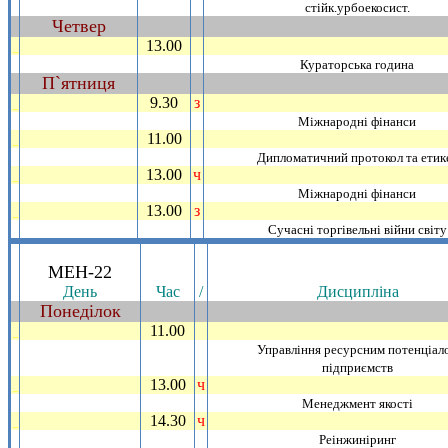
стiйк.урбоекосист.
Четвер
~
13.00
_
Кураторська година
П`ятниця
~
9.30
з
_
Мiжнароднi фiнанси
11.00
_
Дипломатичний протокол та етик
13.00
ч
_
Мiжнароднi фiнанси
13.00
з
_
Сучаснi торгiвельнi вiйни свiту
.
МЕН-22
День
Час
/
Дисциплiна
Понедiлок
~
11.00
_
Управлiння ресурсним потенцiал
пiдприємств
13.00
ч
_
Менеджмент якостi
14.30
ч
_
Реiнжинiринг