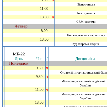
_
Бiзнес-аналiз
11.00
_
Iнвестування
13.00
ч
_
CRM-системи
Четвер
~
8.00
_
Бюджетування в маркетингу
13.00
_
Кураторська година
.
МБ-22
День
Час
/
Дисциплiна
Понедiлок
~
9.30
ч
_
Стратегiї iнтернацiоналiзацiї бiзн
9.30
з
_
Мiжнародна економiчна дiяльнiс
України
11.00
ч
_
Мiжнародна економiчна дiяльнiс
України
13.00
_
Адаптацiя ЄС до змiн клiмату т