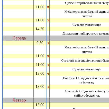
Сучаснi торгiвельнi вiйни свiту
11.00
ч
_
Мегаполiси в глобальнiй економ
системi
11.00
з
_
Сучасна глокалiзацiя
14.30
_
Дипломатичний протокол та етик
Середа
~
9.30
з
_
Мегаполiси в глобальнiй економ
системi
11.00
ч
_
Стратегiї iнтернацiоналiзацiї бiзн
11.00
з
_
Сучасна глокалiзацiя
13.00
ч
_
Полiтика ЄС щодо зеленої еконо
та iнновац.
13.00
з
_
Адаптацiя ЄС до змiн клiмату т
стiйк.урбоекосист.
Четвер
~
13.00
_