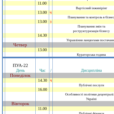
11.00
_
Вартiсний iнжинiрiнг
13.00
ч
_
Планування та контроль в бiзнес
13.00
з
_
Планування змiн та
реструктуризацiя бiзнесу
14.30
_
Управлiння ланцюгами постачан
Четвер
~
13.00
_
Кураторська година
.
ПУА-22
День
Час
/
Дисциплiна
Понедiлок
~
14.30
ч
_
Публiчнi послуги
16.00
_
Особливостi полiтики децентралiз
Українi
Вiвторок
~
11.00
_
Публiчнi фiнанси