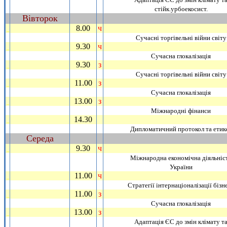
стiйк.урбоекосист.
Вiвторок
~
8.00
ч
_
Сучаснi торгiвельнi вiйни свiту
9.30
ч
_
Сучасна глокалiзацiя
9.30
з
_
Сучаснi торгiвельнi вiйни свiту
11.00
з
_
Сучасна глокалiзацiя
13.00
з
_
Мiжнароднi фiнанси
14.30
_
Дипломатичний протокол та етик
Середа
~
9.30
ч
_
Мiжнародна економiчна дiяльнiс
України
11.00
ч
_
Стратегiї iнтернацiоналiзацiї бiзн
11.00
з
_
Сучасна глокалiзацiя
13.00
з
_
Адаптацiя ЄС до змiн клiмату т