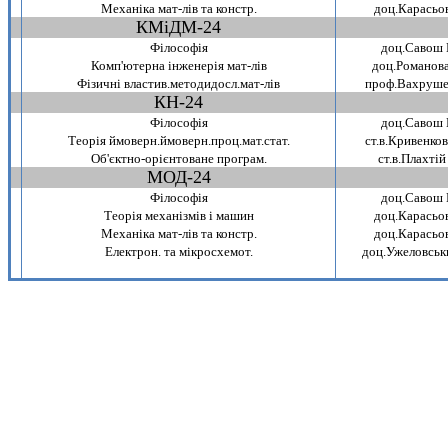
Механiка мат-лiв та констр.
доц.Карасьов
КМiДМ-24
~
Фiлософiя
доц.Савош 
Комп'ютерна iнженерiя мат-лiв
доц.Романова
Фiзичнi властив.методидосл.мат-лiв
проф.Вахруше
КН-24
~
Фiлософiя
доц.Савош 
Теорiя ймоверн.ймоверн.проц.мат.стат.
ст.в.Кривенко
Об'єктно-орiєнтоване програм.
ст.в.Плахтiй
МОД-24
~
Фiлософiя
доц.Савош 
Теорiя механiзмiв i машин
доц.Карасьов
Механiка мат-лiв та констр.
доц.Карасьов
Електрон. та мiкросхемот.
доц.Ужеловськ