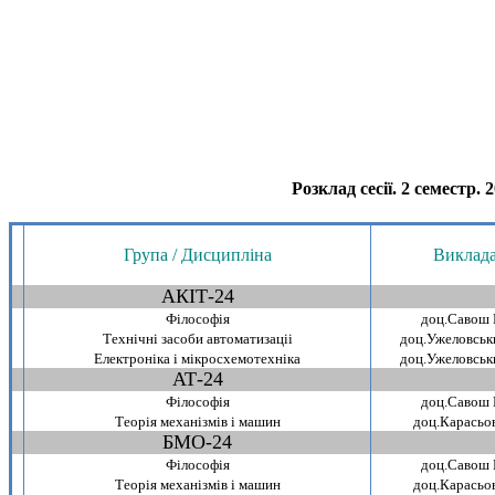
Розклад сесiї. 2 семестр. 
.
Група / Дисципліна
Виклад
АКIТ-24
~
Фiлософiя
доц.Савош 
Технiчнi засоби автоматизацii
доц.Ужеловськ
Електронiка i мiкросхемотехнiка
доц.Ужеловськ
АТ-24
~
Фiлософiя
доц.Савош 
Теорiя механiзмiв i машин
доц.Карасьов
БМО-24
~
Фiлософiя
доц.Савош 
Теорiя механiзмiв i машин
доц.Карасьов