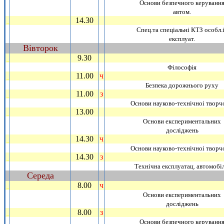
Основи безпечного керуванн
автом.
14.30
_
Спец.та спецiальнi КТЗ особл.
експлуат.
Вiвторок
~
9.30
_
Фiлософiя
11.00
ч
_
Безпека дорожнього руху
11.00
з
_
Основи науково-технiчноi творч
13.00
_
Основи експериментальних
дослiджень
14.30
ч
_
Основи науково-технiчноi творч
14.30
з
_
Технiчна експлуатац. автомобiл
Середа
~
8.00
ч
_
Основи експериментальних
дослiджень
8.00
з
_
Основи безпечного керуванн