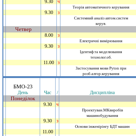
9.30
ч
_
Теорiя автоматичного керування
9.30
з
_
Системний аналiз автом.систем
керув.
Четвер
~
8.00
з
_
Електричнi вимiрювання
9.30
з
_
Iдентиф.та моделювання
технолог.об.
11.00
з
_
Застосування мови Pyton при
розб.алгор.керування
.
БМО-23
День
Час
/
Дисциплiна
Понедiлок
~
9.30
ч
_
Проектуван.МКвиробiв
машинобудування
9.30
з
_
Основи iнженiрiнгу БДТ машин
11.00
_