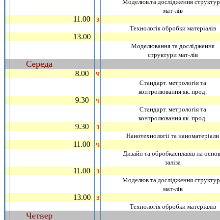
Моделюв.та дослiдження структу
мат-лiв
11.00
з
_
Технологiя обробки матерiалiв
13.00
_
Моделювання та дослiдження
структури мат-лiв
Середа
~
8.00
ч
_
Стандарт. метрологiя та
контролювання як. прод.
9.30
ч
_
Стандарт. метрологiя та
контролювання як. прод.
9.30
з
_
Нанотехнологii та наноматерiали
11.00
ч
_
Дизайн та обробкасплавiв на основ
залiза
11.00
з
_
Моделюв.та дослiдження структу
мат-лiв
13.00
з
_
Технологiя обробки матерiалiв
Четвер
~