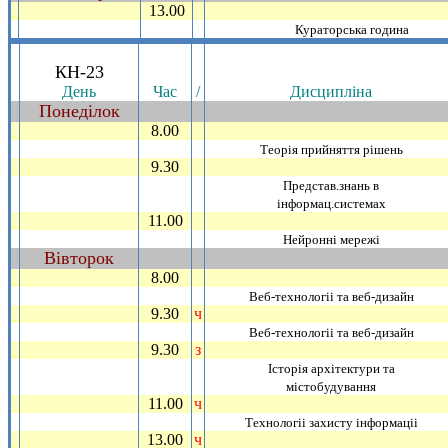
13.00
_
Кураторська година
.
КН-23
День
Час
/
Дисциплiна
Понедiлок
~
8.00
_
Теорiя прийняття рiшень
9.30
_
Представ.знань в
iнформац.системах
11.00
_
Нейроннi мережi
Вiвторок
~
8.00
_
Веб-технологii та веб-дизайн
9.30
ч
_
Веб-технологii та веб-дизайн
9.30
з
_
Iсторiя архiтектури та
мiстобудування
11.00
ч
_
Технологii захисту iнформацii
13.00
ч
_