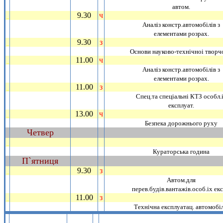
автом.
9.30
ч
_
Аналiз констр.автомобiлiв з
елементами розрах.
9.30
з
_
Основи науково-технiчноi творч
11.00
ч
_
Аналiз констр.автомобiлiв з
елементами розрах.
11.00
з
_
Спец.та спецiальнi КТЗ особл.
експлуат.
13.00
ч
_
Безпека дорожнього руху
Четвер
~
_
Кураторська година
П`ятниця
~
9.30
з
_
Автом.для
перев.будiв.вантажiв.особ.iх екс
11.00
з
_
Технiчна експлуатац. автомобiл
.