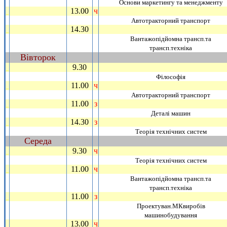
Основи маркетингу та менеджменту
13.00
ч
_
Автотракторний транспорт
14.30
_
Вантажопiдйомна трансп.та
трансп.технiка
Вiвторок
~
9.30
_
Фiлософiя
11.00
ч
_
Автотракторний транспорт
11.00
з
_
Деталi машин
14.30
з
_
Теорiя технiчних систем
Середа
~
9.30
ч
_
Теорiя технiчних систем
11.00
ч
_
Вантажопiдйомна трансп.та
трансп.технiка
11.00
з
_
Проектуван.МКвиробiв
машинобудування
13.00
ч
_