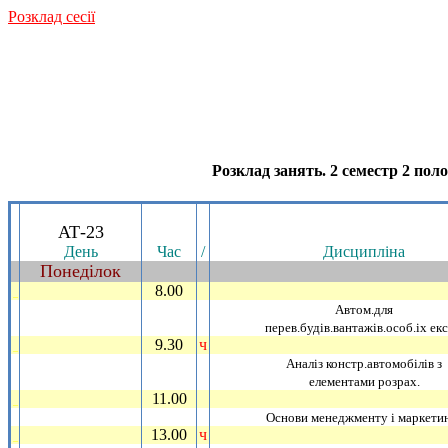
Розклад сесiї
Розклад занять. 2 семестр 2 поло
.
АТ-23
День
Час
/
Дисциплiна
Понедiлок
~
8.00
_
Автом.для
перев.будiв.вантажiв.особ.iх екс
9.30
ч
_
Аналiз констр.автомобiлiв з
елементами розрах.
11.00
_
Основи менеджменту i маркети
13.00
ч
_