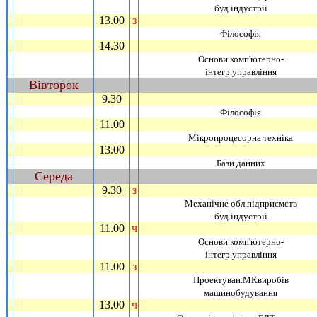
буд.iндустрii
13.00
з
_
Фiлософiя
14.30
_
Основи комп'ютерно-
iнтегр.управлiння
Вiвторок
~
9.30
_
Фiлософiя
11.00
_
Мiкропроцесорна технiка
13.00
_
Бази данних
Середа
~
9.30
з
_
Механiчне обл.пiдприємств
буд.iндустрii
11.00
ч
_
Основи комп'ютерно-
iнтегр.управлiння
11.00
з
_
Проектуван.МКвиробiв
машинобудування
13.00
ч
_