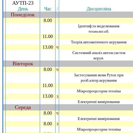
АУТП-23
День
Час
/
Дисциплiна
Понедiлок
~
8.00
_
Iдентиф.та моделювання
технолог.об.
11.00
_
Теорiя автоматичного керування
13.00
ч
_
Системний аналiз автом.систем
керув.
Вiвторок
~
8.00
ч
_
Застосування мови Pyton при
розб.алгор.керування
11.00
_
Мiкропроцесорна технiка
13.00
з
_
Електричнi вимiрювання
Середа
~
8.00
ч
_
Електричнi вимiрювання
8.00
з
_
Мiкропроцесорна технiка