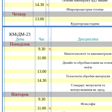
Основи iнженiрiнгу БДТ машин
14.30
ч
_
Мiкропроцесорна технiка
Четвер
~
13.00
_
Кураторська година
.
КМiДМ-23
День
Час
/
Дисциплiна
Понедiлок
~
9.30
ч
_
Нанотехнологii та наноматерiали
11.00
_
Дизайн та обробкасплавiв на основ
залiза
13.00
_
Технологiя обробки матерiалiв
14.30
_
Стандарт. метрологiя та
контролювання як. прод.
Вiвторок
~
9.30
_
Фiлософiя
11.00
ч
_