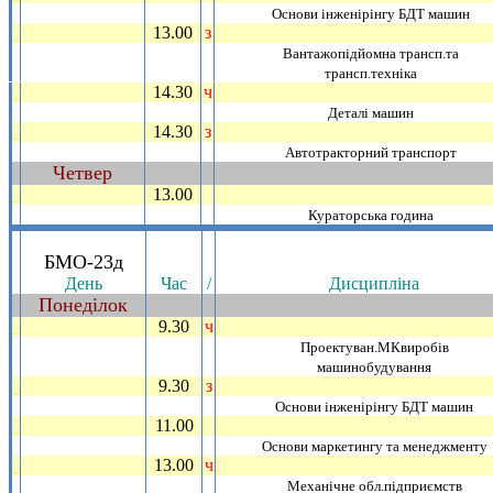
Основи iнженiрiнгу БДТ машин
13.00
з
_
Вантажопiдйомна трансп.та
трансп.технiка
14.30
ч
_
Деталi машин
14.30
з
_
Автотракторний транспорт
Четвер
~
13.00
_
Кураторська година
.
БМО-23д
День
Час
/
Дисциплiна
Понедiлок
~
9.30
ч
_
Проектуван.МКвиробiв
машинобудування
9.30
з
_
Основи iнженiрiнгу БДТ машин
11.00
_
Основи маркетингу та менеджменту
13.00
ч
_
Механiчне обл.пiдприємств