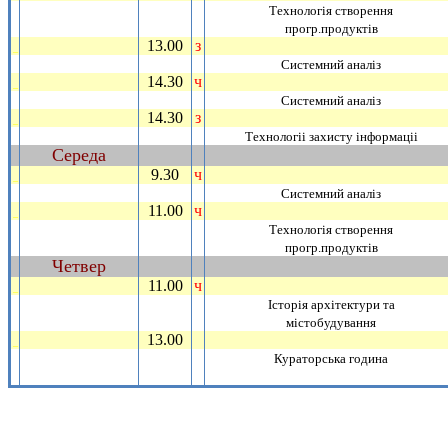
Технологiя створення
прогр.продуктiв
13.00
з
_
Системний аналiз
14.30
ч
_
Системний аналiз
14.30
з
_
Технологii захисту iнформацii
Середа
~
9.30
ч
_
Системний аналiз
11.00
ч
_
Технологiя створення
прогр.продуктiв
Четвер
~
11.00
ч
_
Iсторiя архiтектури та
мiстобудування
13.00
_
Кураторська година