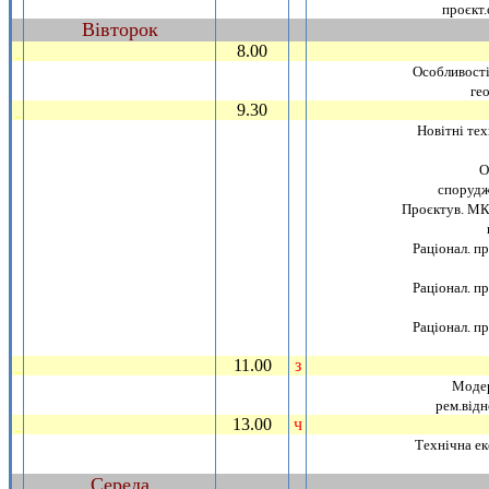
проєкт.
Вiвторок
~
8.00
_
Особливостi
гео
9.30
_
Новiтнi тех
О
спорудж
Проєктув. МК 
Рацiонал. п
Рацiонал. п
Рацiонал. п
11.00
з
_
Модер
рем.вiдн
13.00
ч
_
Технiчна ек
Середа
~