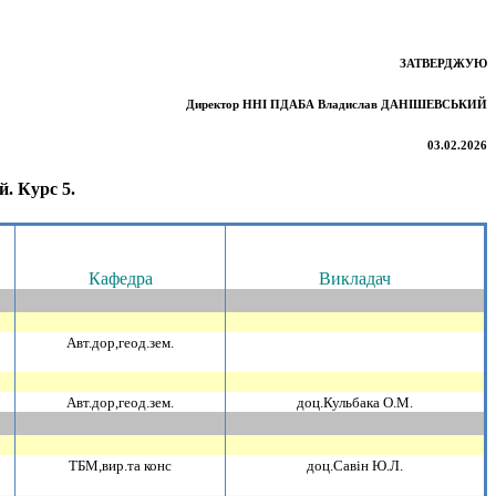
ЗАТВЕРДЖУЮ
Директор ННІ ПДАБА Владислав ДАНІШЕВСЬКИЙ
03.02.2026
й. Курс 5.
Кафедра
Викладач
Авт.дор,геод.зем.
Авт.дор,геод.зем.
доц.Кульбака О.М.
ТБМ,вир.та конс
доц.Савiн Ю.Л.