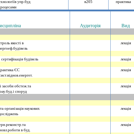
хнологiїв упр.буд
в205
практика
процесами
исциплiна
Аудиторiя
Вид
троль якостi в
лекцiя
нергоеф.будiвель
 сертифiкацiя будiвель
лекцiя
рактика ЄС
лекцiя
ист.вiднов.енергет.
i засоби обстеж.та
лекцiя
оау.буд.i споруд
та органiзацiя наукових
лекцiя
дослiджень
рн.реконстр.та
лекцiя
новл.роботи в буд.