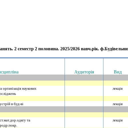
анять. 2 семестр 2 половина. 2025/2026 навч.рiк. ф.Будiвельни
сциплiна
Аудиторiя
Вид
а органiзацiя наукових
лекцiя
ослiджень
устрiй в буд-вi
лекцiя
ст.мат.дор.одягу та
лекцiя
родр.покр.