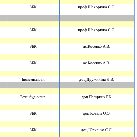
ЗБК
проф.Шехоркiна С.Є.
ЗБК
проф.Шехоркiна С.Є.
ЗБК
ас.Косенко А.В.
ЗБК
ас.Косенко А.В.
Iноземн.мови
доц.Дружинiна Л.В.
Техн.будiв.вир.
доц.Папiрник Р.Б.
ЗБК
доц.Коваль О.О.
ЗБК
доц.Юрченко Є.Л.