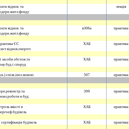
кти вiднов. та
лекцiя
одерн.житл.фонду
кти вiднов. та
в306а
практика
одерн.житл.фонду
рактика ЄС
ХАБ
практика
ист.вiднов.енергет.
i засоби обстеж.та
ХАБ
практика
оау.буд.i споруд
ук.) спiлк.iноз.мовою
507
практика
рн.реконстр.та
309
практика
новл.роботи в буд.
троль якостi в
ХАБ
практика
нергоеф.будiвель
 сертифiкацiя будiвель
ХАБ
практика