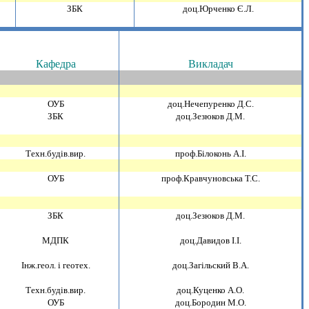
ЗБК
доц.Юрченко Є.Л.
Кафедра
Викладач
ОУБ
доц.Нечепуренко Д.С.
ЗБК
доц.Зезюков Д.М.
Техн.будiв.вир.
проф.Бiлоконь А.I.
ОУБ
проф.Кравчуновська Т.С.
ЗБК
доц.Зезюков Д.М.
МДПК
доц.Давидов I.I.
Iнж.геол. i геотех.
доц.Загiльский В.А.
Техн.будiв.вир.
доц.Куценко А.О.
ОУБ
доц.Бородин М.О.