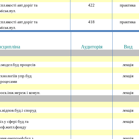
пл.якостi авт.дорiг та
422
практика
мiськ.вул.
пл.якостi авт.дорiг та
418
практика
мiськ.вул.
сциплiна
Аудиторiя
Вид
.модел.буд процесiв
лекцiя
хнологiїв упр.буд
лекцiя
процесами
оєк.iнж.мереж i комун.
лекцiя
.вiдпов.буд.i споруд
лекцiя
з.у сферi буд.та
лекцiя
оеф.житл.фонду
ння енергоеф.буд.з
лекцiя