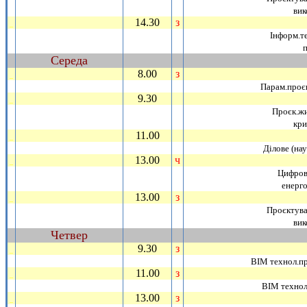
вик
14.30
з
_
Iнформ.те
Середа
~
8.00
з
_
Парам.проєк
9.30
_
Проєк.жи
кри
11.00
_
Дiлове (нау
13.00
ч
_
Цифровi
енерг
13.00
з
_
Проєктува
вик
Четвер
~
9.30
з
_
ВIМ технол.пр
11.00
з
_
ВIМ технол
13.00
з
_