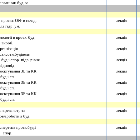
органiзац.буд-ва
 проєкт. ОiФ в склад.
лекцiя
л.i гiдр. ум.
нологiї в проєк. буд.
лекцiя
вироб.
рганiзацiя
лекцiя
.висотн.будiвель
буд.i спор. пiдв. рiвня
лекцiя
вiдповiд.
роєктування ЗБ та КК
лекцiя
буд.i сп.
роєктування ЗБ та КК
лекцiя
буд.i сп.
роєктування ЗБ та КК
лекцiя
буд.i сп.
н.реконстр.та
лекцiя
овл.роботи в буд.
спертиза проєк.буд.i
лекцiя
спор.