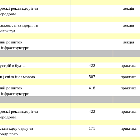
оєк.i рек.авт.дорiг та
лекцiя
аеродром.
пл.якостi авт.дорiг та
лекцiя
мiськ.вул.
лий розвиток
лекцiя
.iнфраструктури
устрiй в буд-вi
422
практика
к.) спiлк.iноз.мовою
507
практика
лий розвиток
418
практика
.iнфраструктури
оєк.i рек.авт.дорiг та
422
практика
аеродром.
ст.мат.дор.одягу та
171
практика
родр.покр.