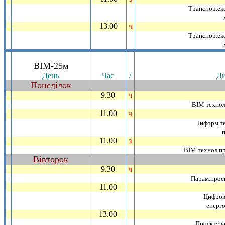
Транспор.екс
13.00
ч
_
Транспор.екс
.
ВIМ-25м
День
Час
/
Ди
Понедiлок
~
9.30
ч
_
ВIМ технол
11.00
ч
_
Iнформ.те
11.00
з
_
ВIМ технол.пр
Вiвторок
~
9.30
ч
_
Парам.проєк
11.00
_
Цифровi
енерг
13.00
_
Проєктува