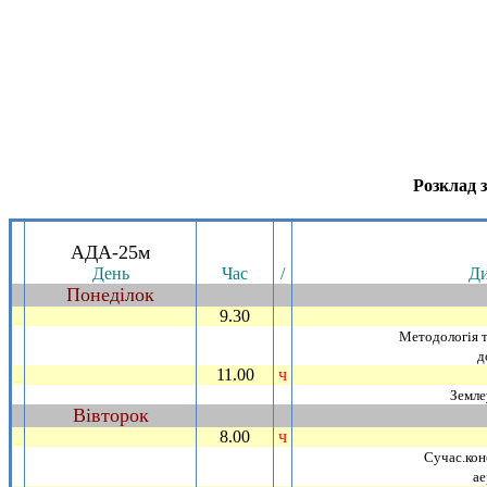
Розклад з
.
АДА-25м
День
Час
/
Ди
Понедiлок
~
9.30
_
Методологiя т
д
11.00
ч
_
Земле
Вiвторок
~
8.00
ч
_
Сучас.кон
ае