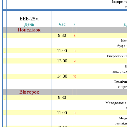
Iнформ.те
.
ЕЕБ-25м
День
Час
/
Д
Понедiлок
~
9.30
з
_
Кон
буд.е
11.00
з
_
Енергетична
13.00
ч
_
П
викорис.с
14.30
ч
_
Технiчн
енерг
Вiвторок
~
9.30
_
Методологiя 
11.00
з
_
Моде
рем.вiд