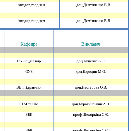
Авт.дор,геод.зем.
доц.Дем*яненко В.В.
Авт.дор,геод.зем.
доц.Дем*яненко В.В.
Кафедра
Викладач
Техн.будiв.вир.
доц.Куценко А.О.
ОУБ
доц.Бородин М.О.
ВВ i гiдравлiки
доц.Нестерова О.В.
БТМ та ОМ
доц.Буратинський А.П.
ЗБК
проф.Шехоркiна С.Є.
ЗБК
проф.Шехоркiна С.Є.