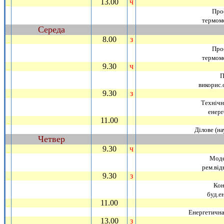
13.00
ч
_
Проє
термом
Середа
~
8.00
з
_
Проє
термом
9.30
ч
_
П
викорис.с
9.30
з
_
Технiчн
енерг
11.00
_
Дiлове (на
Четвер
~
9.30
ч
_
Моде
рем.вiд
9.30
з
_
Кон
буд.е
11.00
_
Енергетична
13.00
з
_