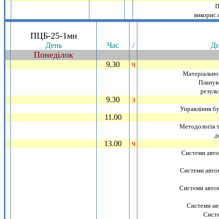
П
викорис.с
.
ПЦБ-25-1мн
День
Час
/
Ди
Понедiлок
~
9.30
ч
_
Матерiально-
Планув
резуль
9.30
з
_
Управлiння б
11.00
_
Методологiя т
д
13.00
ч
_
Системи автом
Системи автом
Системи автом
Системи ав
Систе