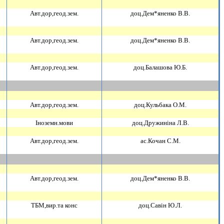
Авт.дор,геод.зем.
доц.Дем*яненко В.В.
Авт.дор,геод.зем.
доц.Дем*яненко В.В.
Авт.дор,геод.зем.
доц.Балашова Ю.Б.
Авт.дор,геод.зем.
доц.Кульбака О.М.
Iноземн.мови
доц.Дружинiна Л.В.
Авт.дор,геод.зем.
ас.Кочан С.М.
Авт.дор,геод.зем.
доц.Дем*яненко В.В.
ТБМ,вир.та конс
доц.Савiн Ю.Л.