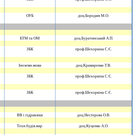
ОУБ
доц.Бородин М.О.
БТМ та ОМ
доц.Буратинський А.П.
ЗБК
проф.Шехоркiна С.Є.
Iноземн.мови
доц.Крамаренко Т.В.
ЗБК
проф.Шехоркiна С.Є.
ЗБК
проф.Шехоркiна С.Є.
ВВ i гiдравлiки
доц.Нестерова О.В.
Техн.будiв.вир.
доц.Куценко А.О.