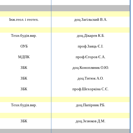
Iнж.геол. i геотех.
доц.Загiльский В.А.
Техн.будiв.вир.
доц.Дiкарев К.Б.
ОУБ
проф.Заяць Є.I.
МДПК
проф.Єгоров Є.А.
ЗБК
доц.Конопляник О.Ю.
ЗБК
доц.Титюк А.О.
ЗБК
проф.Шехоркiна С.Є.
Техн.будiв.вир.
доц.Папiрник Р.Б.
ЗБК
доц.Зезюков Д.М.