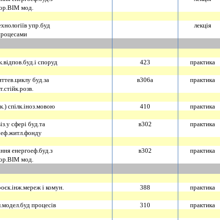
ор.ВIМ мод.
хнологiїв упр.буд
лекцiя
процесами
.вiдпов.буд.i споруд
423
практика
ттев.циклу буд.за
в306а
практика
т.стiйк.розв.
к.) спiлк.iноз.мовою
410
практика
з.у сферi буд.та
в302
практика
оеф.житл.фонду
ння енергоеф.буд.з
в302
практика
ор.ВIМ мод.
оєк.iнж.мереж i комун.
388
практика
.модел.буд процесiв
310
практика