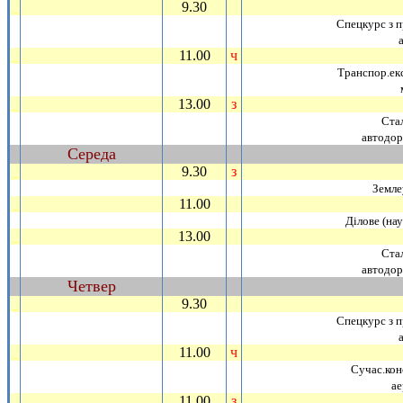
9.30
_
Спецкурс з пр
11.00
ч
_
Транспор.екс
13.00
з
_
Ста
автодор
Середа
~
9.30
з
_
Земле
11.00
_
Дiлове (нау
13.00
_
Ста
автодор
Четвер
~
9.30
_
Спецкурс з пр
11.00
ч
_
Сучас.кон
ае
11.00
з
_