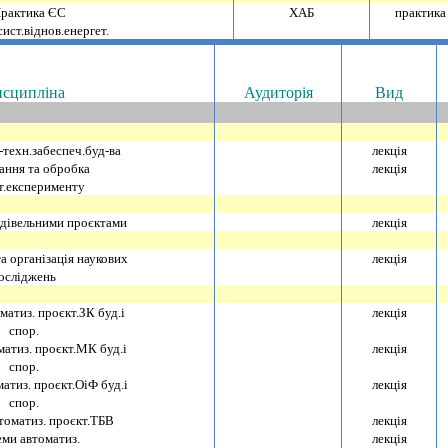
рактика ЄС
ХАБ
практика
ист.вiднов.енергет.
сциплiна
Аудиторiя
Вид
техн.забеспеч.буд-ва
лекцiя
ання та обробка
лекцiя
т.експерименту
удiвельними проєктами
лекцiя
а органiзацiя наукових
лекцiя
ослiджень
атиз. проєкт.ЗК буд.i
лекцiя
спор.
атиз. проєкт.МК буд.i
лекцiя
спор.
атиз. проєкт.ОiФ буд.i
лекцiя
спор.
томатиз. проєкт.ТБВ
лекцiя
ми автоматиз.
лекцiя