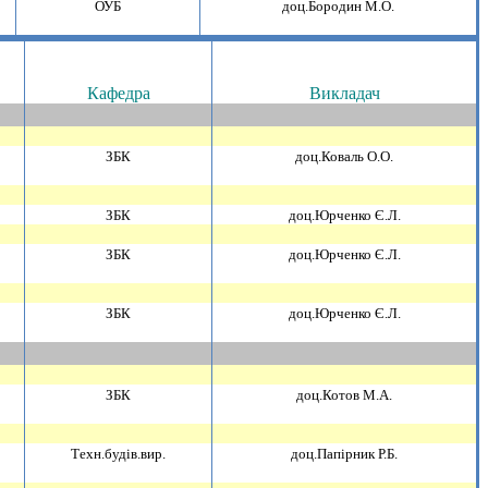
ОУБ
доц.Бородин М.О.
Кафедра
Викладач
ЗБК
доц.Коваль О.О.
ЗБК
доц.Юрченко Є.Л.
ЗБК
доц.Юрченко Є.Л.
ЗБК
доц.Юрченко Є.Л.
ЗБК
доц.Котов М.А.
Техн.будiв.вир.
доц.Папiрник Р.Б.