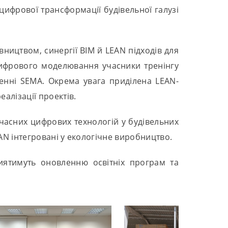
ифрової трансформації будівельної галузі
вництвом, синергії BIM й LEAN підходів для
цифрового моделювання учасники тренінгу
енні SEMA. Окрема увага приділена LEAN-
алізації проектів.
часних цифрових технологій у будівельних
EAN інтегровані у екологічне виробництво.
риятимуть оновленню освітніх програм та