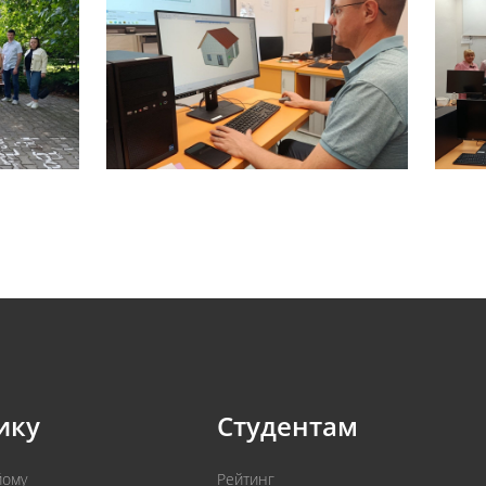
ику
Студентам
йому
Рейтинг