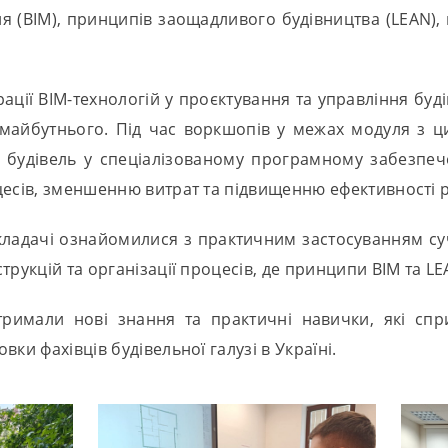
 (BIM), принципів заощадливого будівництва (LEAN), ц
рації BIM-технологій у проєктування та управління буді
майбутнього. Під час воркшопів у межах модуля з 
 будівель у спеціалізованому програмному забезпеч
есів, зменшенню витрат та підвищенню ефективності ре
икладачі ознайомилися з практичним застосуванням су
трукцій та організації процесів, де принципи BIM та L
тримали нові знання та практичні навички, які сп
ки фахівців будівельної галузі в Україні.