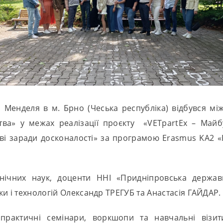
ті Менделя в м. Брно (Чеська республіка) відбувся м
цтва» у межах реалізації проєкту «VETpartEx – Май
тві заради досконалості» за програмою Erasmus KA2 «
нічних наук, доценти ННІ «Придніпровська державн
и і технологій Олександр ТРЕГУБ та Анастасія ГАЙДАР.
 практичні семінари, воркшопи та навчальні візи