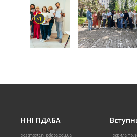
ННІ ПДАБА
Вступн
postmaster@pdaba.edu.ua
Правила при