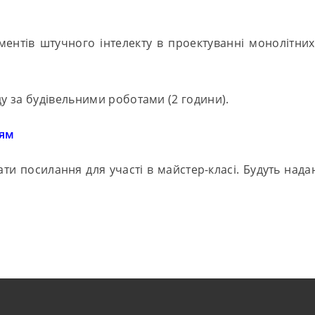
ментів штучного інтелекту в проектуванні монолітних
ду за будівельними роботами (2 години).
ням
ати посилання для участі в майстер-класі. Будуть над