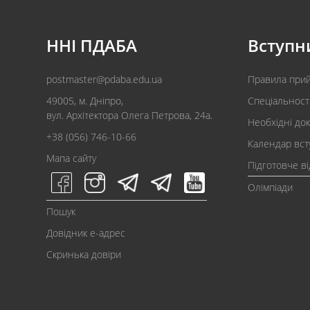
ННІ ПДАБА
Вступн
postmaster@pdaba.edu.ua
Правила при
49005, м. Дніпро,
Спеціальност
вул. Архітектора Олега Петрова, 24а.
Необхідні до
+38 (056) 746-10-66
Календар вст
Мапа сайту
Підготовче в
Олімпіади
Пошук
Довідник e-адрес
Скринька довіри