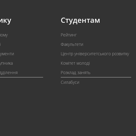
ику
Студентам
йому
Рейтинг
і
Факультети
кументи
Центр університетського розвитку
упника
Комітет молоді
ідділення
Розклад занять
Силабуси