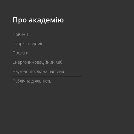
Про академію
Новини
Історія академії
Послуги
Енерго-інноваційний Хаб
Науково-дослідна частина
Публічна діяльність