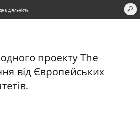
на діяльність
одного проекту The
ння від Європейських
тетів.