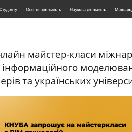
Студенту
Освітня діяльність
Наукова діяльність
Міжнарод
лайн майстер-класи міжнар
- інформаційного моделюва
ерів та українських універси